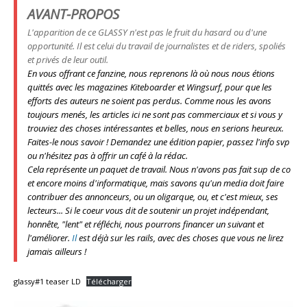
AVANT-PROPOS
L'apparition de ce GLASSY n'est pas le fruit du hasard ou d'une
opportunité. Il est celui du travail de journalistes et de riders, spoliés
et privés de leur outil.
En vous offrant ce fanzine, nous reprenons là où nous nous étions
quittés avec les magazines Kiteboarder et Wingsurf, pour que les
efforts des auteurs ne soient pas perdus. Comme nous les avons
toujours menés, les articles ici ne sont pas commerciaux et si vous y
trouviez des choses intéressantes et belles, nous en serions heureux.
Faites-le nous savoir ! Demandez une édition papier, passez l'info svp
ou n'hésitez pas à offrir un café à la rédac.
Cela représente un paquet de travail. Nous n'avons pas fait sup de co
et encore moins d'informatique, mais savons qu'un media doit faire
contribuer des annonceurs, ou un oligarque,
ou, et c'est mieux, ses
lecteurs
... Si le coeur vous dit de soutenir un projet indépendant,
honnête, "lent" et réfléchi, nous pourrons financer un suivant et
l'améliorer.
Il
est déjà sur les rails, avec des choses que vous ne lirez
jamais ailleurs !
glassy#1 teaser LD
Télécharger