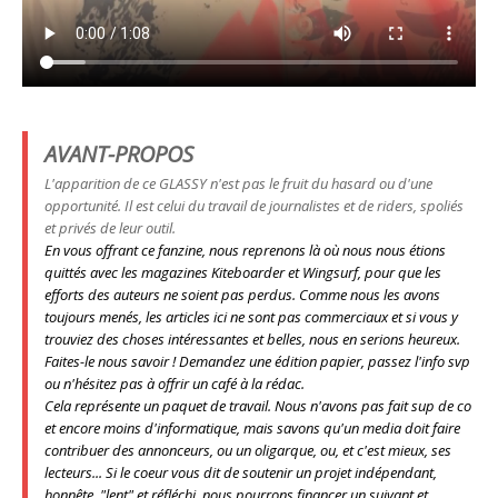
AVANT-PROPOS
L'apparition de ce GLASSY n'est pas le fruit du hasard ou d'une
opportunité. Il est celui du travail de journalistes et de riders, spoliés
et privés de leur outil.
En vous offrant ce fanzine, nous reprenons là où nous nous étions
quittés avec les magazines Kiteboarder et Wingsurf, pour que les
efforts des auteurs ne soient pas perdus. Comme nous les avons
toujours menés, les articles ici ne sont pas commerciaux et si vous y
trouviez des choses intéressantes et belles, nous en serions heureux.
Faites-le nous savoir ! Demandez une édition papier, passez l'info svp
ou n'hésitez pas à offrir un café à la rédac.
Cela représente un paquet de travail. Nous n'avons pas fait sup de co
et encore moins d'informatique, mais savons qu'un media doit faire
contribuer des annonceurs, ou un oligarque,
ou, et c'est mieux, ses
lecteurs
... Si le coeur vous dit de soutenir un projet indépendant,
honnête, "lent" et réfléchi, nous pourrons financer un suivant et