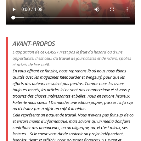
AVANT-PROPOS
L'apparition de ce GLASSY n'est pas le fruit du hasard ou d'une
opportunité. Il est celui du travail de journalistes et de riders, spoliés
et privés de leur outil.
En vous offrant ce fanzine, nous reprenons là où nous nous étions
quittés avec les magazines Kiteboarder et Wingsurf, pour que les
efforts des auteurs ne soient pas perdus. Comme nous les avons
toujours menés, les articles ici ne sont pas commerciaux et si vous y
trouviez des choses intéressantes et belles, nous en serions heureux.
Faites-le nous savoir ! Demandez une édition papier, passez l'info svp
ou n'hésitez pas à offrir un café à la rédac.
Cela représente un paquet de travail. Nous n'avons pas fait sup de co
et encore moins d'informatique, mais savons qu'un media doit faire
contribuer des annonceurs, ou un oligarque,
ou, et c'est mieux, ses
lecteurs
... Si le coeur vous dit de soutenir un projet indépendant,
honnête, "lent" et réfléchi, nous pourrons financer un suivant et