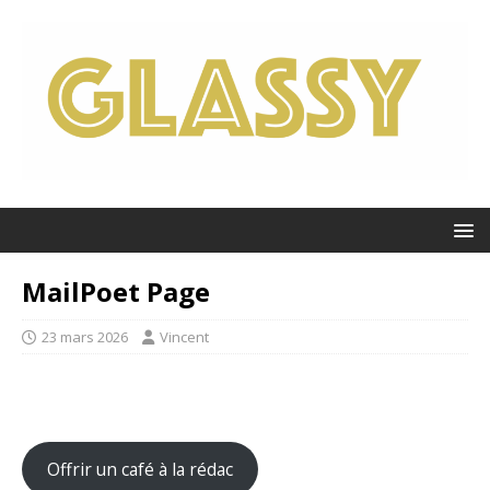
MailPoet Page
23 mars 2026
Vincent
Offrir un café à la rédac